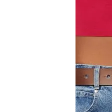
Tórax
1
Contorne abaixo da axila e acima do
Busto
Contorne o busto passando pela altur
2
folgada.
Cintura
3
Contorne a cintura colocando a fita 
Cintura baixa
Contorne na linha do umbigo, apro
4
linha da cintura.
Quadril
5
Contorne a maior parte do quadril.
Coxa total
Contorne a parte mais larga da co
6
abaixo da virilha.
Comprimento da cintura até o c
Meça da parte mais fina da cintura a
7
corpo