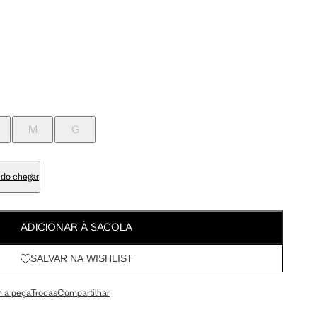
Meus Pedidos
M
G
Wishlist
92.5 cm
100 cm
95.5 cm
103 cm
M
G
76.5 cm
84 cm
do chegar
90.5 cm
98 cm
ADICIONAR À SACOLA
SALVAR NA WISHLIST
105.5 cm
113 cm
 a peça
Trocas
Compartilhar