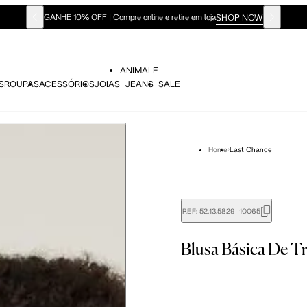
SHOP NOW
GANHE 10% OFF | Compre online e retire em loja
ANIMALE
S
ROUPAS
ACESSÓRIOS
JOIAS
JEANS
SALE
Home
Last Chance
REF:
52.13.5829_10065
Blusa Básica De T
didas do corpo, compare-as com as medidas do seu corpo par