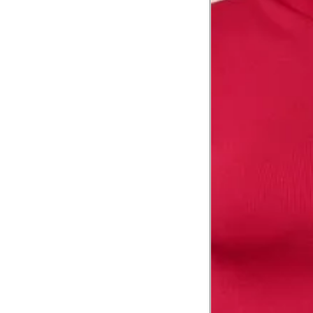
Coxa total
Comprimento da cintura até o chão
Comprimento do braço
Como me medir?
Tire as medidas do seu corpo de acordo com 