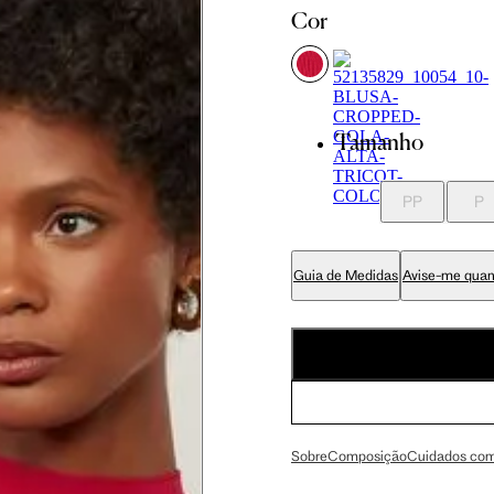
PP
P
Cor
78.5 cm
86 cm
Tamanho
81.5 cm
89 cm
PP
P
62.5 cm
70 cm
Guia de Medidas
Avise-me quan
76.5 cm
84 cm
91.5 cm
99 cm
Sobre
Composição
Cuidados com