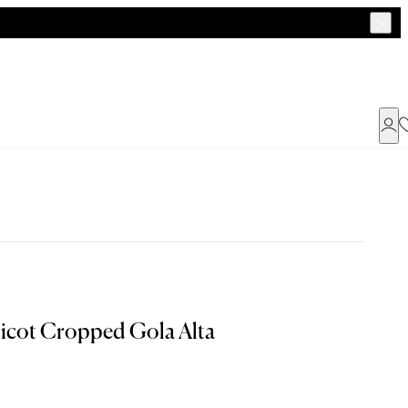
Já possui uma conta ?
Faça login ou cadastre-se
ENTRAR
ricot Cropped Gola Alta
Dados Pessoais
a encontrar o seu tamanho.