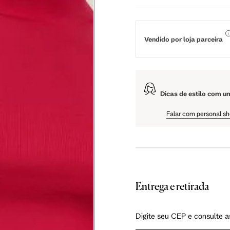
54.5 cm
59 cm
105.5 cm
108.5 cm
Vendido por loja parceira
60.25 cm
61 cm
Dicas de estilo com u
Falar com personal s
as instruções abaixo.
Entrega e retirada
Digite seu CEP e consulte a