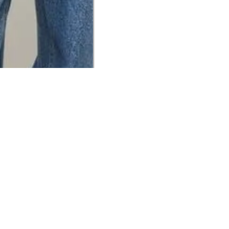
UCIONAL
MINHA CONTA
AJUD
o Animale
Minha Conta
Cuidad
ESG
Meus Pedidos
Entreg
intage
Devolver Pedido
Troca 
54
Wishlist
Formas
ores
Gift Card
Pergun
evendedor
 Conosco