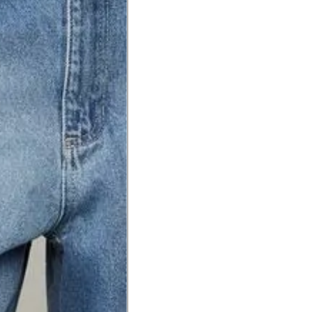
a do punho.
Precisa de ajuda?
Saber mais
o produto
Não encontrei meu tamanho. 
recomendação?