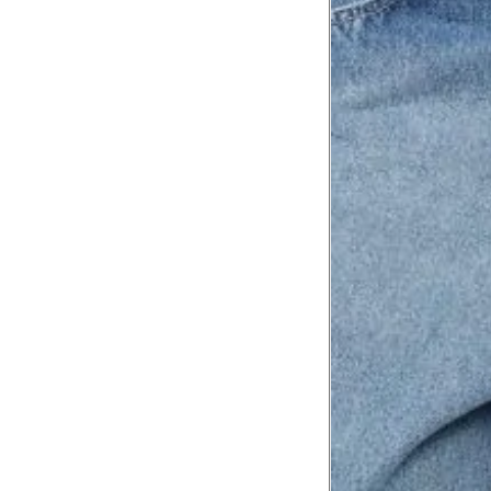
Comprimento do braço
8
Meça do canto do ombro até a dobr
Troca ou devolução
Se ainda assim não servir, você pode devolver 
gratuitamente em até 15 dias.