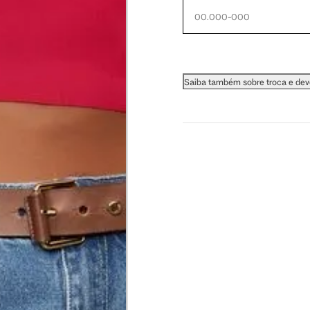
 busto.
a do seio. A fita deve estar
Saiba também sobre troca e de
na parte mais fina.
ximadamente 4 cm abaixo da
xa, aproximadamente 2cm
hão
té a planta do pé na frente do