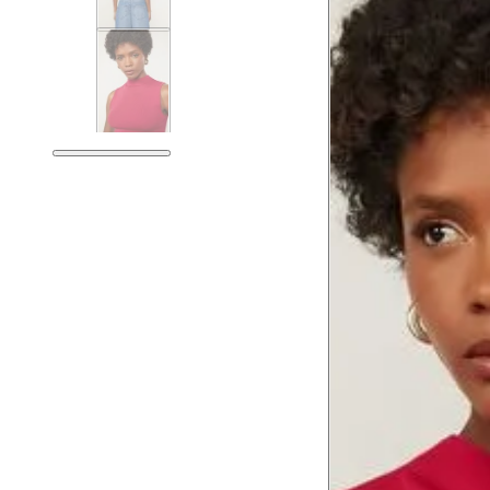
Medidas do Corpo
Tórax
Busto
Cintura
Cintura baixa
Quadril