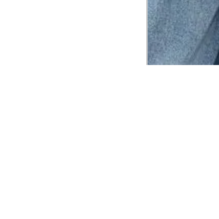
CADASTRE-SE EM NOSSA
NEWSLETTER
INSTIT
Aplicativ
Receba as novidades e fique por dentro de
serviços exclusivos!
Animale 
Animale V
Azzas 21
OK
Forneced
Seja um r
Animale
A Animale utiliza os dados preenchidos para
você utilizar as funcionalidades da nossa
Trabalhe
Loja. Saiba mais em:
Política de Privacidade.