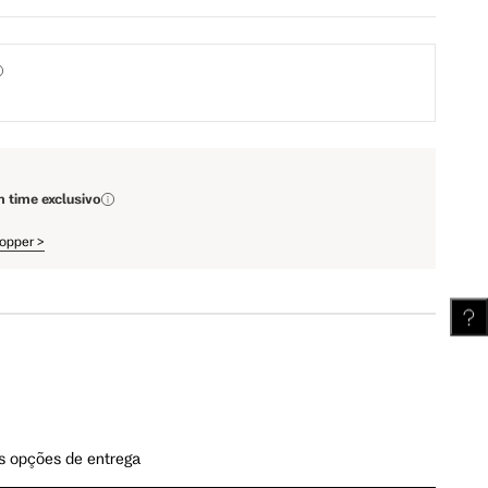
63 cm
67.5 cm
110 cm
112 cm
61.75 cm
62.5 cm
m time exclusivo
hopper
>
s opções de entrega