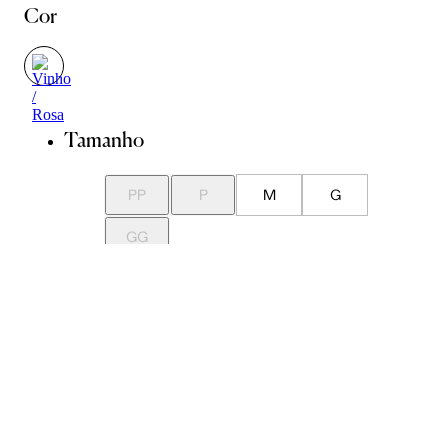
Cor
Tamanho
PP
P
M
G
GG
Guia de Medidas
Avise-me quando chegar
ADICIONAR À SACOLA
SALVAR NA WISHLIST