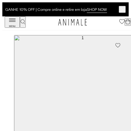
SHOP NOW
GANHE 10% OFF | Compre online e retire em loja
MENU