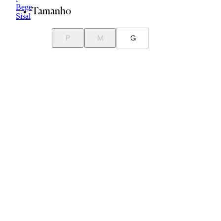
Tamanho
P
M
G
Guia de Medidas
Avise-me quando chegar
ADICIONAR À SACOLA
SALVAR NA WISHLIST
Sobre
Composição
Cuidados com a peça
Trocas
Compartilhar