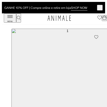
SHOP NOW
GANHE 10% OFF | Compre online e retire em loja
MENU