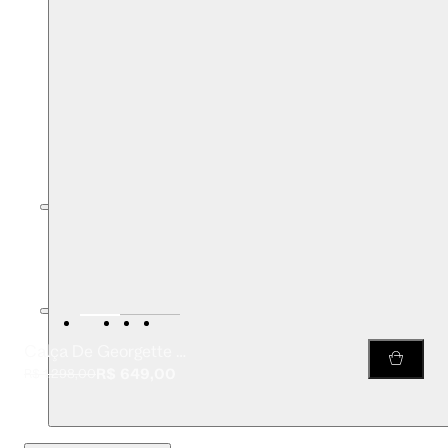
Calça De Georgette Pesado Reta Estampada
R$ 649,00
R$ 1.298,00