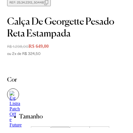
REF:
25.34.2313_50448
Calça De Georgette Pesado
Reta Estampada
R$ 649,00
R$ 1.298,00
ou 2x de R$ 324,50
Cor
Tamanho
34
36
38
40