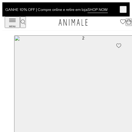
SHOP NOW
GANHE 10% OFF | Compre online e retire em loja
MENU