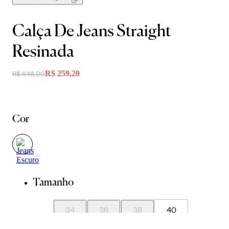
Calça De Jeans Straight
Resinada
R$ 259,20
R$ 648,00
Cor
Tamanho
34
36
38
40