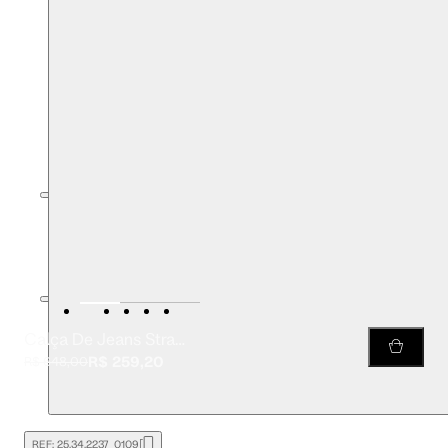
Calça De Jeans Straight Resinada
R$ 259,20
R$ 648,00
REF:
25.34.2237_0109