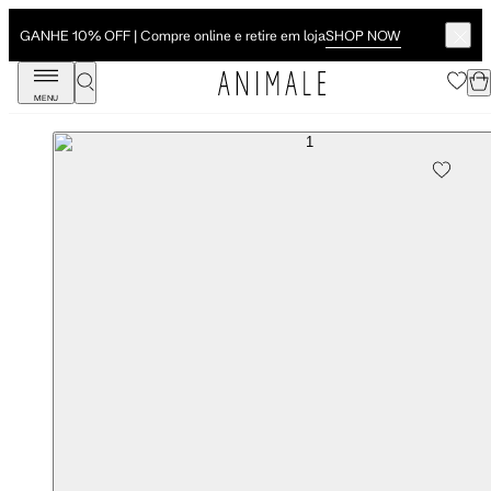
SHOP NOW
GANHE 10% OFF | Compre online e retire em loja
MENU