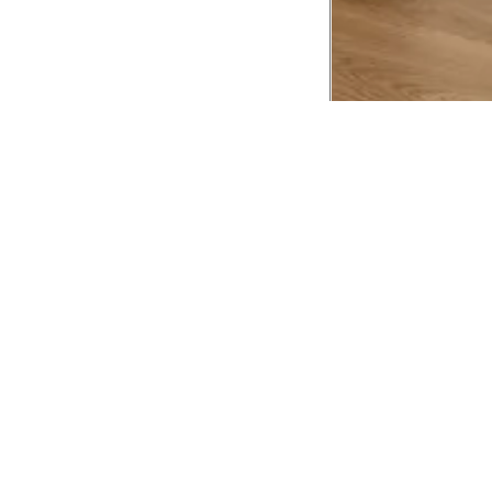
CADASTRE-SE EM NOSSA
NEWSLETTER
INSTIT
Aplicativ
Receba as novidades e fique por dentro de
serviços exclusivos!
Animale 
Animale V
Azzas 21
OK
Forneced
Seja um r
Animale
A Animale utiliza os dados preenchidos para
você utilizar as funcionalidades da nossa
Trabalhe
Loja. Saiba mais em:
Política de Privacidade.
Aviso de P
Ao concluir o cadastro, você permite o
Seguranç
tratamento de dados pessoais para finalidade