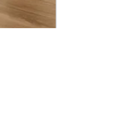
UCIONAL
MINHA CONTA
AJUD
o Animale
Minha Conta
Cuidad
ESG
Meus Pedidos
Entreg
intage
Devolver Pedido
Troca 
54
Wishlist
Formas
ores
Gift Card
Pergun
evendedor
 Conosco
rivacidade
a