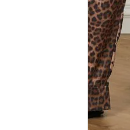
corpo
Comprimento do braço
8
Meça do canto do ombro até a dobr
Troca ou devolução
Se ainda assim não servir, você pode devolver 
gratuitamente em até 15 dias.