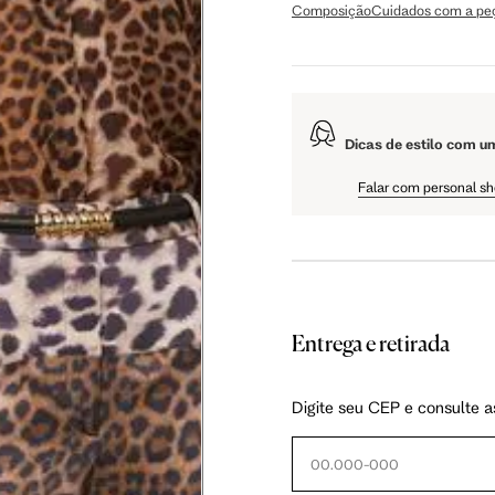
Composição
Cuidados com a pe
106 cm
108 cm
109 cm
Dicas de estilo com u
60.5 cm
61 cm
61.5 cm
Falar com personal s
Entrega e retirada
as instruções abaixo.
Digite seu CEP e consulte a