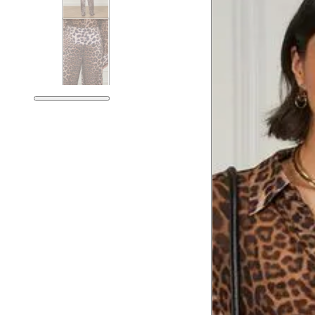
Tórax
76 cm
Busto
79 cm
Cintura
60 cm
Cintura baixa
74 cm
Quadril
89 cm
Coxa total
53 cm