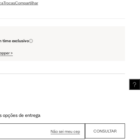
ça
Trocas
Compartilhar
110 cm
112 cm
m time exclusivo
62 cm
62.5 cm
hopper
>
s opções de entrega
CONSULTAR
Não sei meu cep