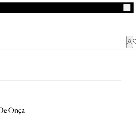
Já possui uma conta ?
Faça login ou cadastre-se
ENTRAR
a encontrar o seu tamanho.
 De Onça
Dados Pessoais
Tam. 42
Tam. 44