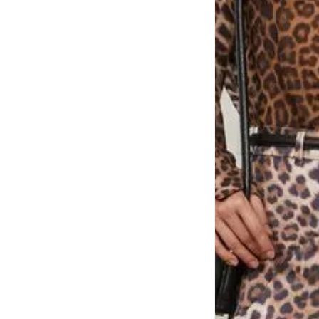
Comprimento
da cintura até
105 cm
o chão
Comprimento
60 cm
do braço
Como me medir?
Tire as medidas do seu corpo de acordo com 