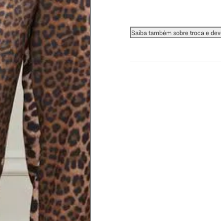
Saiba também sobre troca e de
 busto.
a do seio. A fita deve estar
na parte mais fina.
ximadamente 4 cm abaixo da
xa, aproximadamente 2cm
hão
té a planta do pé na frente do