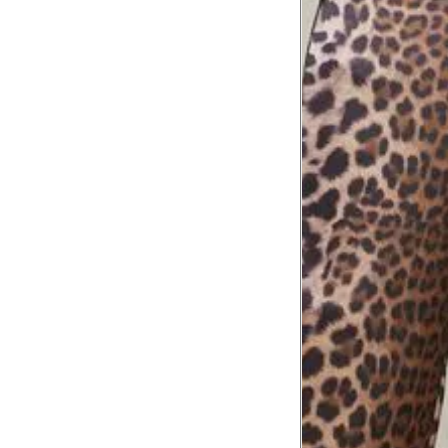
Tórax
1
Contorne abaixo da axila e acima do
Busto
Contorne o busto passando pela altur
2
folgada.
Cintura
3
Contorne a cintura colocando a fita 
Cintura baixa
Contorne na linha do umbigo, apro
4
linha da cintura.
Quadril
5
Contorne a maior parte do quadril.
Coxa total
Contorne a parte mais larga da co
6
abaixo da virilha.
Comprimento da cintura até o c
Meça da parte mais fina da cintura a
7