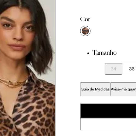
81 cm
86 cm
90 cm
Cor
84 cm
89 cm
93 cm
Tamanho
65 cm
70 cm
74 cm
34
36
79 cm
84 cm
88 cm
Guia de Medidas
Avise-me quan
94 cm
99 cm
103 cm
56 cm
59 cm
61.5 cm