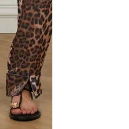
a do punho.
Precisa de ajuda?
Saber mais
o produto
Não encontrei meu tamanho. 
recomendação?