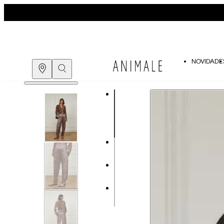
NOVIDADE
Guia de medidas
COMPRE PELO
WHATSAPP
ENCONTRE UMA LOJA
Tabela de medidas do corpo
As medidas mostradas são referentes às me
Medidas do
Tam. 34
Corpo