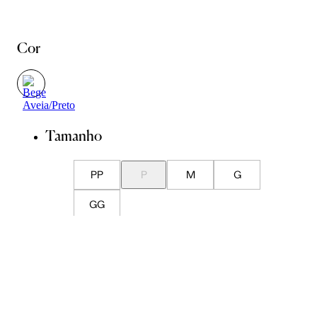
Cor
Tamanho
PP
P
M
G
GG
Guia de Medidas
Avise-me quando chegar