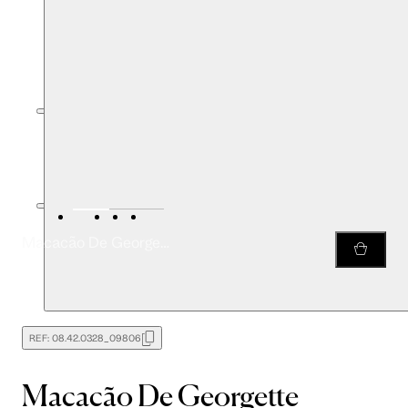
Macacão De Georgette Pesado Amarração Estampado Franzido
REF:
08.42.0328_09806
Macacão De Georgette