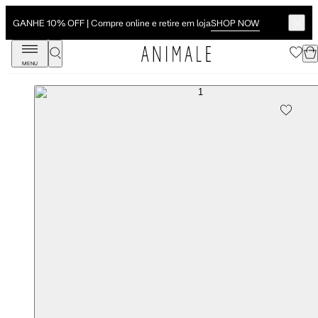
SHOP NOW
GANHE 10% OFF | Compre online e retire em loja
MENU