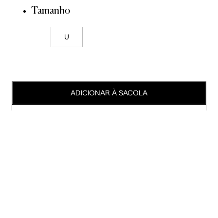
Tamanho
U
ADICIONAR À SACOLA
SALVAR NA WISHLIST
Sobre
Composição
Cuidados com a peça
Trocas
Compartilhar
Dicas de estilo com um time exclusivo
Falar com personal shopper
>