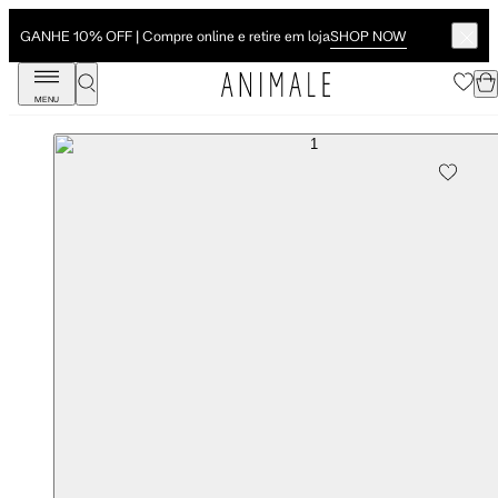
SHOP NOW
GANHE 10% OFF | Compre online e retire em loja
MENU