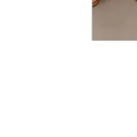
CADASTRE-SE EM NOSSA
NEWSLETTER
INSTIT
Aplicativ
Receba as novidades e fique por dentro de
serviços exclusivos!
Animale 
Animale V
Azzas 21
OK
Forneced
Seja um r
Animale
A Animale utiliza os dados preenchidos para
você utilizar as funcionalidades da nossa
Trabalhe
Loja. Saiba mais em:
Política de Privacidade.