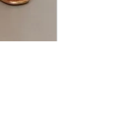
UCIONAL
MINHA CONTA
AJUD
o Animale
Minha Conta
Cuidad
ESG
Meus Pedidos
Entreg
intage
Devolver Pedido
Troca 
54
Wishlist
Formas
ores
Gift Card
Pergun
evendedor
 Conosco