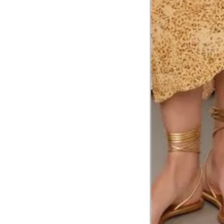
corpo
Comprimento do braço
8
Meça do canto do ombro até a dobr
Troca ou devolução
Se ainda assim não servir, você pode devolver 
gratuitamente em até 15 dias.