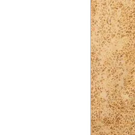
Tórax
1
Contorne abaixo da axila e acima do
Busto
Contorne o busto passando pela altur
2
folgada.
Cintura
3
Contorne a cintura colocando a fita 
Cintura baixa
Contorne na linha do umbigo, apro
4
linha da cintura.
Quadril
5
Contorne a maior parte do quadril.
Coxa total
Contorne a parte mais larga da co
6
abaixo da virilha.
Comprimento da cintura até o c
Meça da parte mais fina da cintura a
7