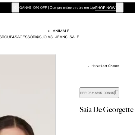
SHOP NOW
GANHE 10% OFF | Compre online e retire em loja
ANIMALE
S
ROUPAS
ACESSÓRIOS
JOIAS
JEANS
SALE
Home
Last Chance
REF:
25.11.1345_09845
Saia De Georgett
didas do corpo, compare-as com as medidas do seu corpo par
 36
Tam. 38
Tam. 40