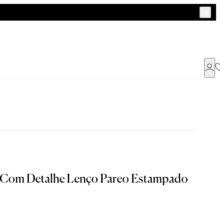
Já possui uma conta ?
Faça login ou cadastre-se
ENTRAR
e Com Detalhe Lenço Pareo Estampado
a encontrar o seu tamanho.
Dados Pessoais
Tam. 42
Tam. 44