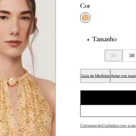
Cor
cm
86 cm
90 cm
Tamanho
cm
89 cm
93 cm
36
38
cm
70 cm
74 cm
Guia de Medidas
Avise-me quan
cm
84 cm
88 cm
cm
99 cm
103 cm
Composição
Cuidados com a pe
cm
59 cm
61.5 cm