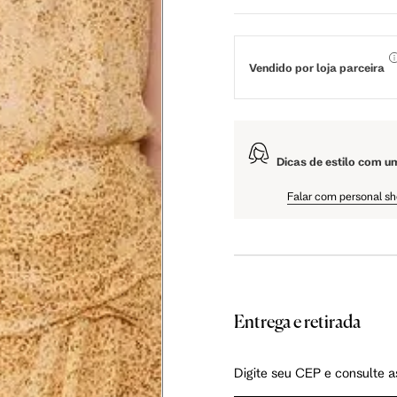
 cm
108 cm
109 cm
Vendido por loja parceira
 cm
61 cm
61.5 cm
Dicas de estilo com u
Falar com personal s
as instruções abaixo.
Entrega e retirada
Digite seu CEP e consulte a