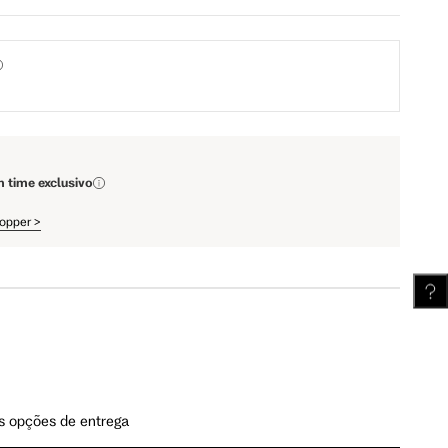
110 cm
112 cm
62 cm
62.5 cm
m time exclusivo
hopper
>
s opções de entrega