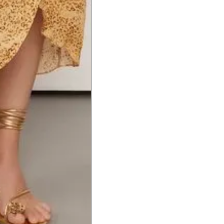
a do punho.
Precisa de ajuda?
Saber mais
o produto
Não encontrei meu tamanho. 
recomendação?