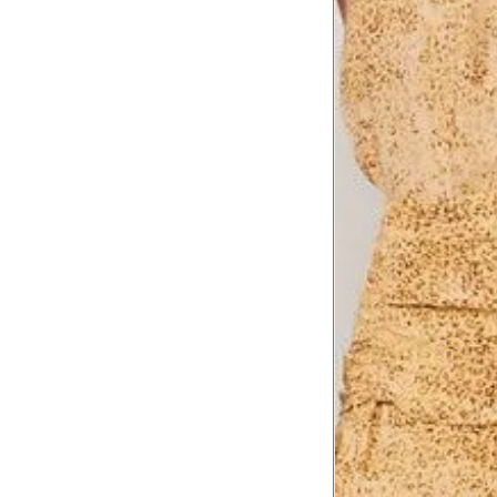
Comprimento da cintura
106
até o chão
Comprimento do braço
60.5
Como me medir?
Tire as medidas do seu corpo de acordo com 