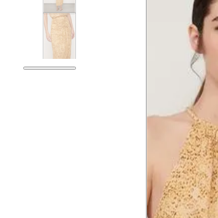
Tórax
81 
Busto
84 
Cintura
65 
Cintura baixa
79 
Quadril
94 
Coxa total
56 