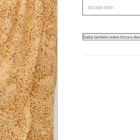
 busto.
a do seio. A fita deve estar
Saiba também sobre troca e de
na parte mais fina.
ximadamente 4 cm abaixo da
xa, aproximadamente 2cm
hão
té a planta do pé na frente do