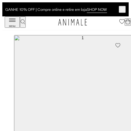
SHOP NOW
GANHE 10% OFF | Compre online e retire em loja
MENU