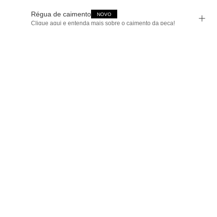
Régua de caimento
NOVO
Clique aqui e entenda mais sobre o caimento da peça!
Tamanho
34
36
38
40
pequeno
fiel ao tamanho
grande
42
44
Guia de Medidas
Avise-me quando chegar
ADICIONAR À SACOLA
SALVAR NA WISHLIST
Sobre
Composição
Cuidados com a peça
Trocas
Compartilhar