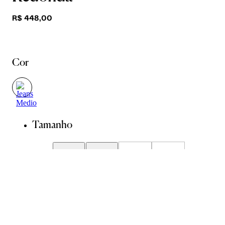
R$ 448,00
Cor
Tamanho
34
36
38
40
42
44
46
Guia de Medidas
Avise-me quando chegar