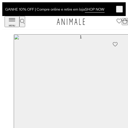
SHOP NOW
GANHE 10% OFF | Compre online e retire em loja
MENU