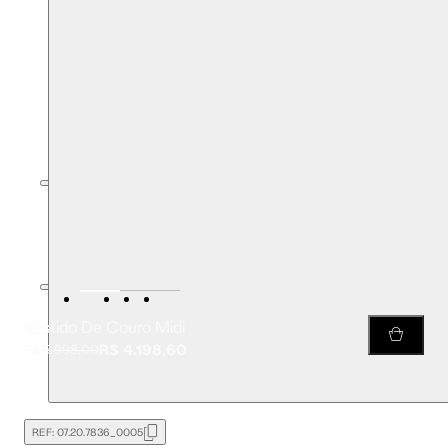
Vestido De Couro Midi
R$ 4.198,60
R$ 5.998,00
REF:
07.20.7836_0005