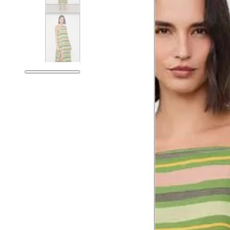
Medidas do Corpo
P
Tórax
78.5
Busto
81.5
Cintura
62.5
Cintura baixa
76.5
Quadril
91.5