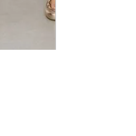
UCIONAL
MINHA CONTA
AJUD
o Animale
Minha Conta
Cuidad
ESG
Meus Pedidos
Entreg
intage
Devolver Pedido
Troca 
54
Wishlist
Formas
ores
Gift Card
Pergun
evendedor