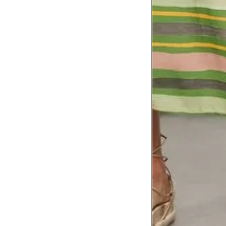
corpo
Comprimento do braço
8
Meça do canto do ombro até a dobr
Troca ou devolução
Se ainda assim não servir, você pode devolver 
gratuitamente em até 15 dias.