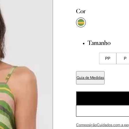
P
P
M
Cor
 cm
86 cm
92.5 cm
Tamanho
 cm
89 cm
95.5 cm
PP
P
 cm
70 cm
76.5 cm
Guia de Medidas
 cm
84 cm
90.5 cm
 cm
99 cm
105.5 cm
Composição
Cuidados com a pe