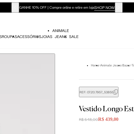
SHOP NOW
GANHE 10% OFF | Compre online e retire em loja
ANIMALE
S
ROUPAS
ACESSÓRIOS
JOIAS
JEANS
SALE
Home
Animale Jeans
Bazar
T
REF:
07.20.7957_53855
Vestido Longo Est
didas do corpo, compare-as com as medidas do seu corpo par
R$ 439,00
R$ 548,00