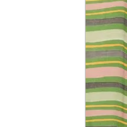
Coxa total
54.5
Comprimento da cintura
105.
até o chão
Comprimento do braço
60.2
Como me medir?
Tire as medidas do seu corpo de acordo com 