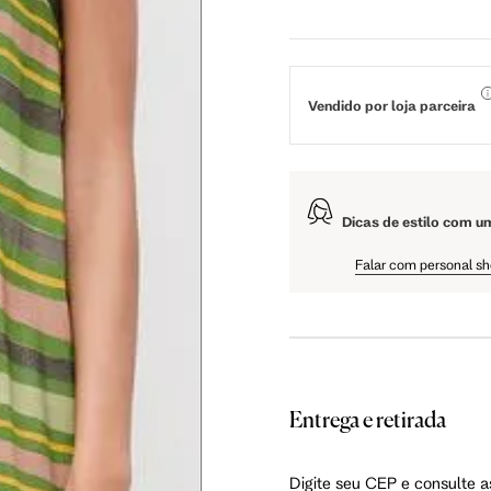
 cm
59 cm
63 cm
5 cm
108.5 cm
110 cm
Vendido por loja parceira
5 cm
61 cm
61.75 cm
Dicas de estilo com u
Falar com personal s
as instruções abaixo.
Entrega e retirada
Digite seu CEP e consulte a