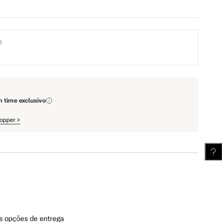
67.5 cm
72 cm
111.5 cm
112 cm
62.5 cm
63.25 cm
m time exclusivo
hopper
>
s opções de entrega