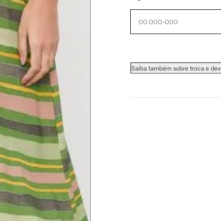
 busto.
a do seio. A fita deve estar
Saiba também sobre troca e de
na parte mais fina.
ximadamente 4 cm abaixo da
xa, aproximadamente 2cm
hão
té a planta do pé na frente do