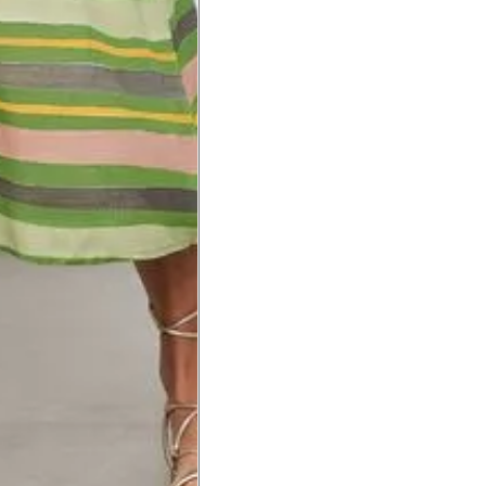
a do punho.
Precisa de ajuda?
Saber mais
o produto
Não encontrei meu tamanho. 
recomendação?