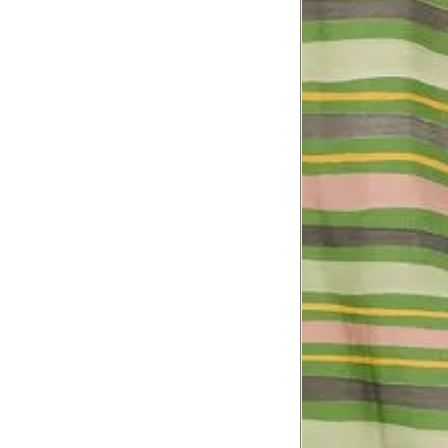
Tórax
1
Contorne abaixo da axila e acima do
Busto
Contorne o busto passando pela altur
2
folgada.
Cintura
3
Contorne a cintura colocando a fita 
Cintura baixa
Contorne na linha do umbigo, apro
4
linha da cintura.
Quadril
5
Contorne a maior parte do quadril.
Coxa total
Contorne a parte mais larga da co
6
abaixo da virilha.
Comprimento da cintura até o c
Meça da parte mais fina da cintura a
7