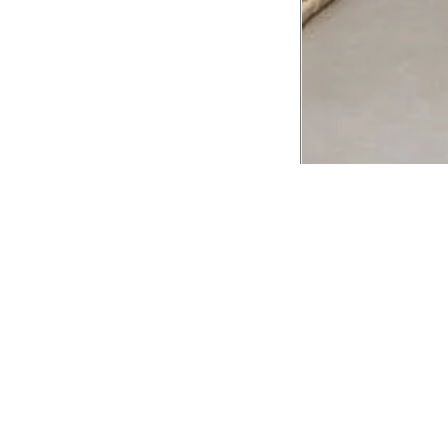
CADASTRE-SE EM NOSSA
NEWSLETTER
INSTIT
Aplicativ
Receba as novidades e fique por dentro de
serviços exclusivos!
Animale 
Animale V
Azzas 21
OK
Forneced
Seja um r
Animale
A Animale utiliza os dados preenchidos para