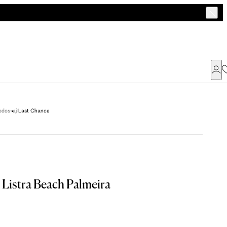
Já possui uma conta ?
odos-aj
Last Chance
Faça login ou cadastre-se
ENTRAR
 Listra Beach Palmeira
Dados Pessoais
a encontrar o seu tamanho.