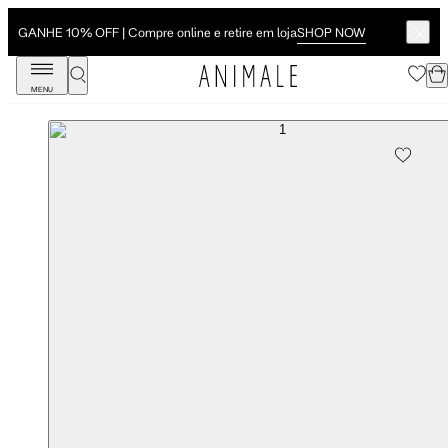
SHOP NOW
GANHE 10% OFF | Compre online e retire em loja
MENU