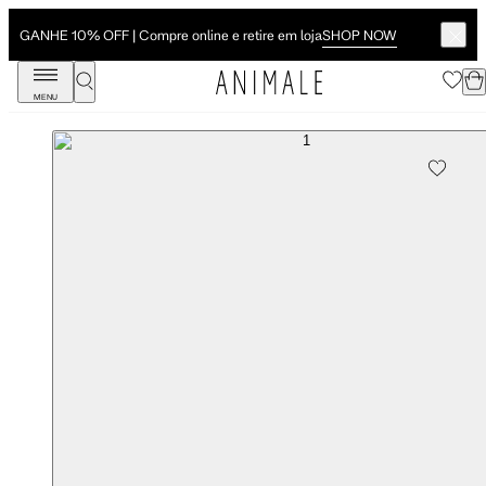
SHOP NOW
GANHE 10% OFF | Compre online e retire em loja
MENU