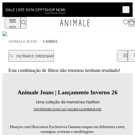
SHOP NOW
SALE | ATÉ 50% OFF*
MENU
ANIMALE JEANS
CAMISA
FILTRAR E ORDENAR
Esta combinação de filtros não retornou nenhum resultado!
Animale Jeans | Lançamento Inverno 26
Uma coleção de memórias fashion
VESTIDOS
BLUSAS
CALÇAS
LIKE-LEATHER
JEANS
Desejos com Descontos Exclusivos Garanta roupas em diferentes cores,
estampas, texturas e modelagens.