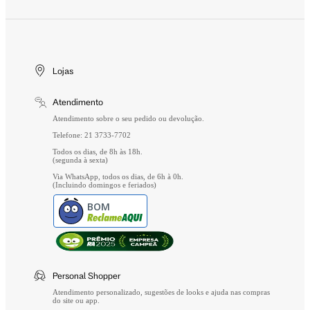
Wishlist
Aviso de Privacidade
Cuidados Especiais
Gift Card
Segurança
Entrega
Troca e Devolução
Lojas
Formas de Pagamento
Atendimento
Perguntas Frequentes
Atendimento sobre o seu pedido ou devolução.
Telefone: 21 3733-7702
Todos os dias, de 8h às 18h.
(segunda à sexta)
Via WhatsApp, todos os dias, de 6h à 0h.
(Incluindo domingos e feriados)
BOM
Personal Shopper
Atendimento personalizado, sugestões de looks e ajuda nas compras
do site ou app.