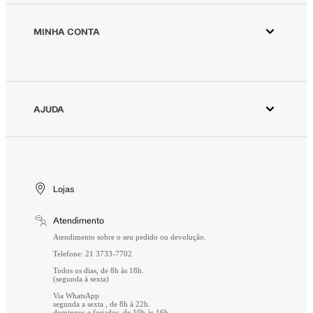
Animale ESG
Animale Vintage
MINHA CONTA
Azzas 2154
Minha Conta
Fornecedores
Meus Pedidos
Seja um revendedor Animale
Devolver Pedido
AJUDA
Trabalhe Conosco
Wishlist
Aviso de Privacidade
Cuidados Especiais
Gift Card
Segurança
Entrega
Troca e Devolução
Lojas
Formas de Pagamento
Atendimento
Perguntas Frequentes
Atendimento sobre o seu pedido ou devolução.
Telefone: 21 3733-7702
Todos os dias, de 8h às 18h.
(segunda à sexta)
Via WhatsApp
segunda a sexta , de 8h à 22h.
domingos e feriados, de 10h às 16h