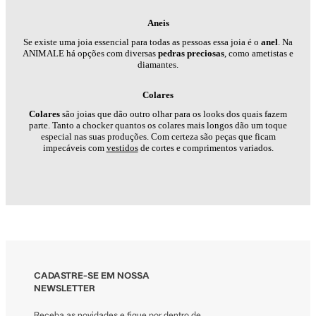
Aneis
Se existe uma joia essencial para todas as pessoas essa joia é o
anel
. Na
ANIMALE há opções com diversas
pedras preciosas
, como ametistas e
diamantes.
Colares
Colares
são joias que dão outro olhar para os looks dos quais fazem
parte. Tanto a chocker quantos os colares mais longos dão um toque
especial nas suas produções. Com certeza são peças que ficam
impecáveis com
vestidos
de cortes e comprimentos variados.
CADASTRE-SE EM NOSSA
NEWSLETTER
Receba as novidades e fique por dentro de