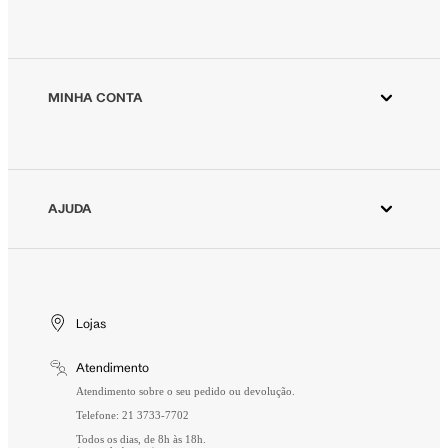
Aplicativo Animale
Animale ESG
Animale Vintage
MINHA CONTA
Azzas 2154
Minha Conta
Fornecedores
Meus Pedidos
Seja um revendedor Animale
Devolver Pedido
AJUDA
Trabalhe Conosco
Wishlist
Aviso de Privacidade
Cuidados Especiais
Gift Card
Segurança
Entrega
Troca e Devolução
Lojas
Formas de Pagamento
Atendimento
Perguntas Frequentes
Atendimento sobre o seu pedido ou devolução.
Telefone: 21 3733-7702
Todos os dias, de 8h às 18h.