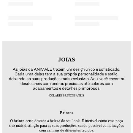
JOIAS
As joias da ANIMALE trazem um design único e sofisticado.
Cada uma delas tem a sua própria personalidade e estilo,
deixando as suas produções mais exclusivas. Aqui você encontra
desde anéis com pedras preciosas até colares com
acabamentos e detalhes primorosos.
COLARES
BRINCOS
ANÉIS
Brincos
O
brinco
certo destaca a beleza do seu look. É incrível como essa peça
traz mais distinção para as suas produções, sendo possível combinações
com
camisas
de diferentes tecidos.