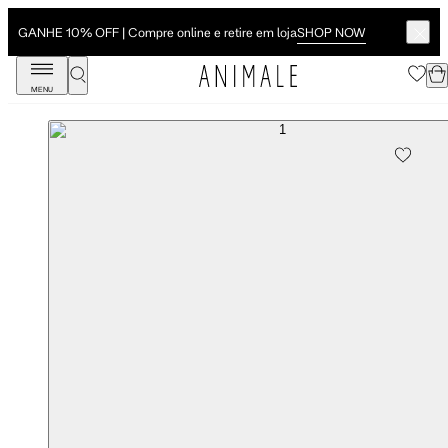
SHOP NOW
GANHE 10% OFF | Compre online e retire em loja
MENU