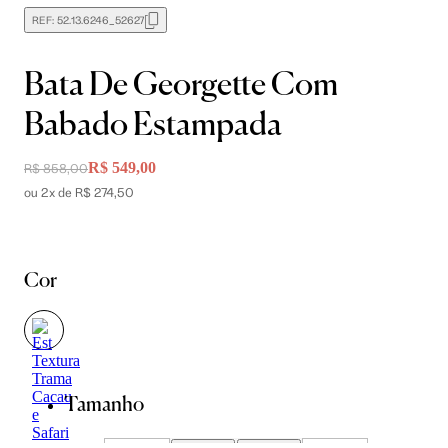
REF:
52.13.6246_52627
Bata De Georgette Com
Babado Estampada
R$ 549,00
R$ 858,00
ou 2x de R$ 274,50
Cor
Tamanho