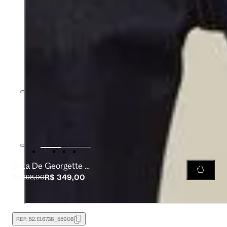
Bata De Georgette Manga Curta Estampada Decote v
R$ 349,00
R$ 698,00
REF:
52.13.6738_55908