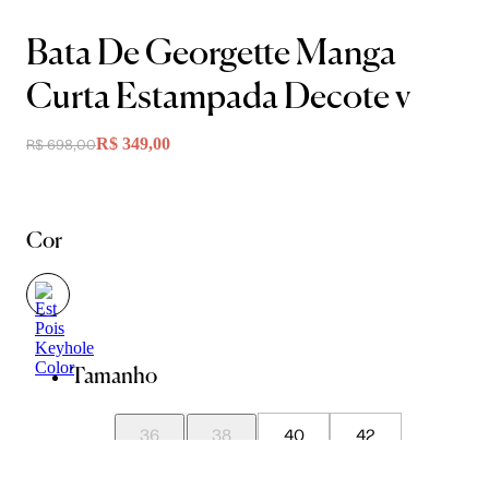
Bata De Georgette Manga
Curta Estampada Decote v
R$ 349,00
R$ 698,00
Cor
Tamanho
36
38
40
42
44