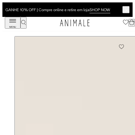
SHOP NOW
GANHE 10% OFF | Compre online e retire em loja
MENU