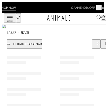
SHOP NOW
GANHE 10% OFF | Compre online e retire em loja
MENU
BAZAR
JEANS
FILTRAR E ORDENAR