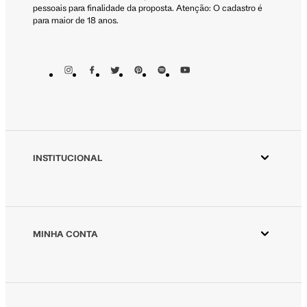
pessoais para finalidade da proposta. Atenção: O cadastro é
para maior de 18 anos.
INSTITUCIONAL
Aplicativo Animale
Animale ESG
Animale Vintage
MINHA CONTA
Azzas 2154
Minha Conta
Fornecedores
Meus Pedidos
Seja um revendedor Animale
Devolver Pedido