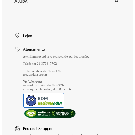
AJUDA
Trabalhe Conosco
Wishlist
Aviso de Privacidade
Cuidados Especiais
Gift Card
Segurança
Entrega
Troca e Devolução
Lojas
Formas de Pagamento
Atendimento
Perguntas Frequentes
Atendimento sobre o seu pedido ou devolução.
Telefone: 21 3733-7702
Todos os dias, de 8h às 18h.
(segunda à sexta)
Via WhatsApp
segunda a sexta , de 8h à 22h.
domingos e feriados, de 10h às 16h
BOM
Personal Shopper