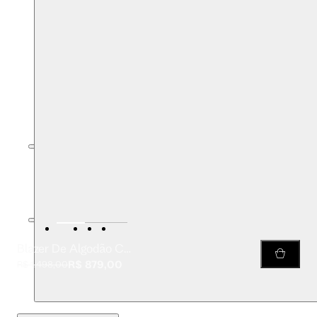
Blazer De Algodão Com Linho Espinha De Peixe Bege
R$ 879,00
R$ 1.498,00