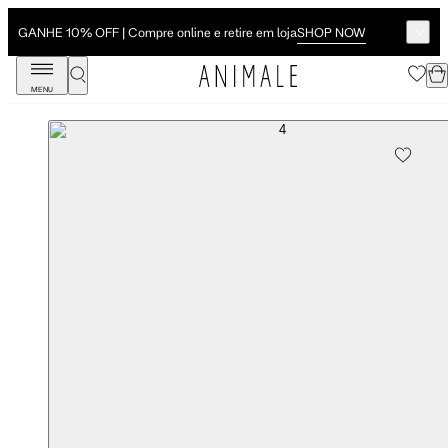
SHOP NOW
GANHE 10% OFF | Compre online e retire em loja
MENU