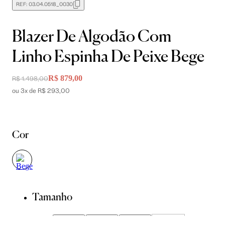
REF:
03.04.0518_0030
Blazer De Algodão Com
Linho Espinha De Peixe Bege
R$ 879,00
R$ 1.498,00
ou 3x de R$ 293,00
Cor
Tamanho
34
36
38
40