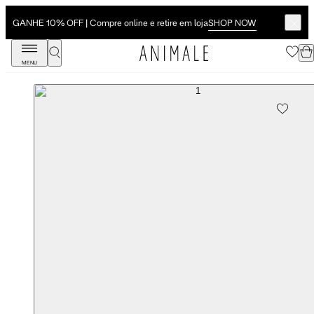
SHOP NOW
GANHE 10% OFF | Compre online e retire em loja
MENU