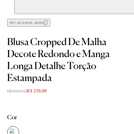
REF:
52.13.5035_36252
Blusa Cropped De Malha
Decote Redondo e Manga
Longa Detalhe Torção
Estampada
R$ 239,00
R$ 598,00
Cor