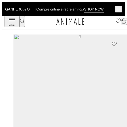
SHOP NOW
GANHE 10% OFF | Compre online e retire em loja
MENU