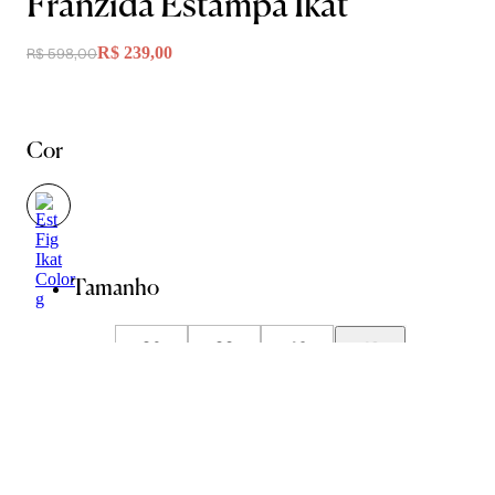
Franzida Estampa Ikat
R$ 239,00
R$ 598,00
Cor
Tamanho
36
38
40
42
44
Guia de Medidas
Avise-me quando chegar