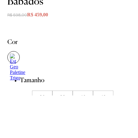
Babados
R$ 459,00
R$ 598,00
Cor
Tamanho
36
38
40
42
44
Guia de Medidas
Avise-me quando chegar