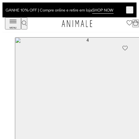
SHOP NOW
GANHE 10% OFF | Compre online e retire em loja
MENU