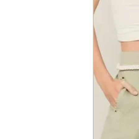
Comprimento da cintura
105.
até o chão
Comprimento do braço
60.2
Como me medir?
Tire as medidas do seu corpo de acordo com 