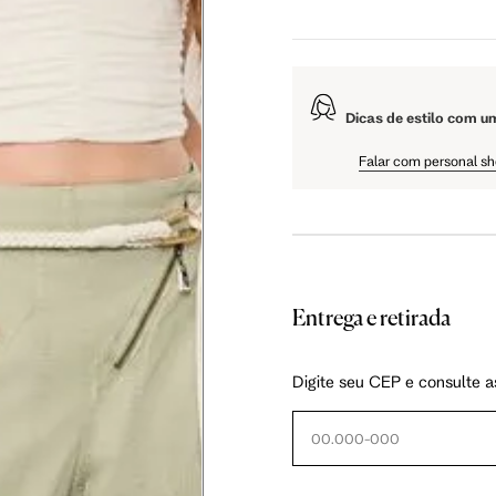
5 cm
108.5 cm
110 cm
Dicas de estilo com u
5 cm
61 cm
61.75 cm
Falar com personal s
Entrega e retirada
as instruções abaixo.
Digite seu CEP e consulte a