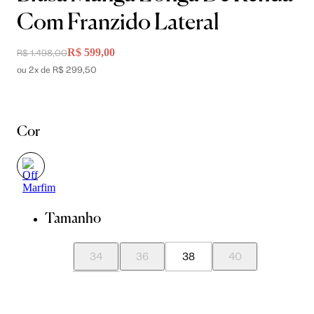
Com Franzido Lateral
R$ 599,00
R$ 1.498,00
ou 2x de R$ 299,50
Cor
Tamanho
34
36
38
40
42
44
46