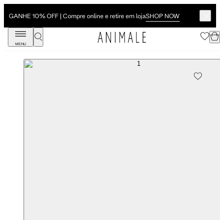
SHOP NOW
GANHE 10% OFF | Compre online e retire em loja
MENU