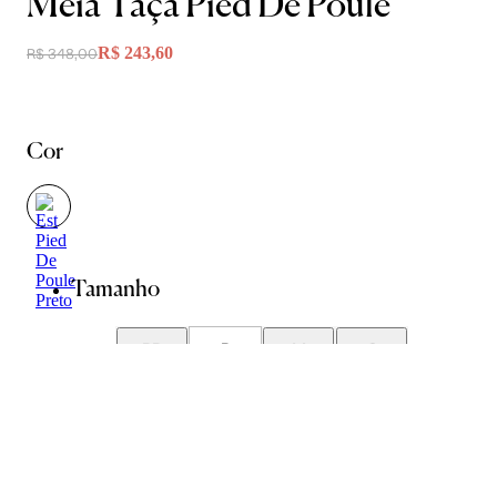
Meia Taça Pied De Poule
R$ 243,60
R$ 348,00
Cor
Tamanho
PP
P
M
G
GG
Guia de Medidas
Avise-me quando chegar