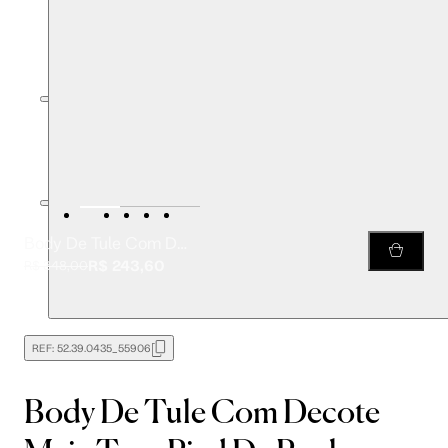
Body De Tule Com Decote Meia Taça Pied De Poule
R$ 243,60
R$ 348,00
REF:
52.39.0435_55906
Body De Tule Com Decote