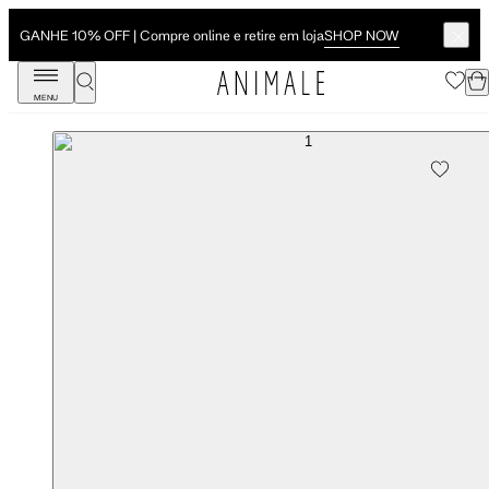
SHOP NOW
ja
Novidades: Verão 27 | A estação em sua forma mais
MENU