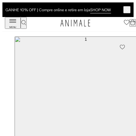
SHOP NOW
GANHE 10% OFF | Compre online e retire em loja
MENU