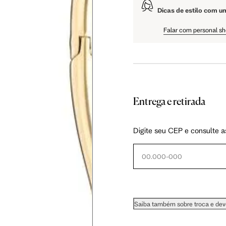
Dicas de estilo com u
Falar com personal s
ol e calor excessivo.
, espere cerca de 15 minutos para colocar suas joias.
Entrega e retirada
por pedras naturais devem ficar em locais arejados e longe de umidade.
nciais, mas na falta deles, opte por guardar em base de tecido macio, como veludo.
Digite seu CEP e consulte a
or alguns minutos em uma mistura de água e bicarbonato de sódio.
impa.
e lenços de papel.
Saiba também sobre troca e de
orna, detergente neutro e uma escova macia.
a, mergulhe-as em álcool (exceto pedras naturais).