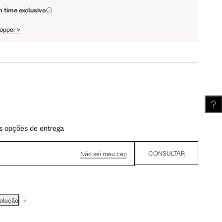
m time exclusivo
hopper
>
s opções de entrega
CONSULTAR
Não sei meu cep
volução