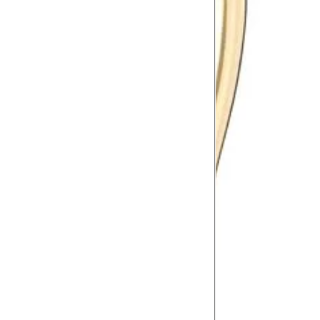
Recomendações
AO USAR
Evite exposições ao s
Após passar perfume
Guia de pedras
AO GUARDAR
Produtos compostos 
Porta-joias são esse
AO LAVAR
SEM PEDRAS
Deixe-as de molho p
Lave-as com água l
Deixe-as secar sobr
COM PEDRAS
Lave-as com água m
Também em água morn