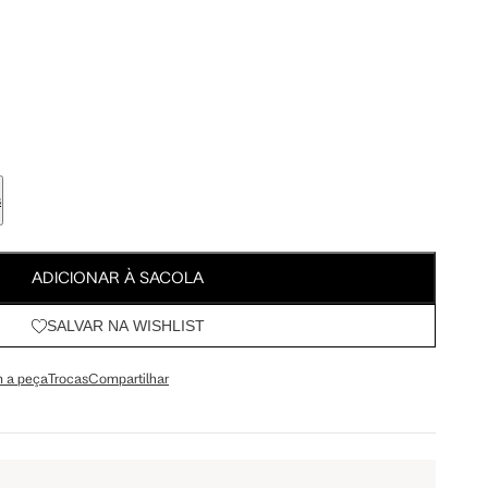
Meus Pedidos
Wishlist
s
ADICIONAR À SACOLA
SALVAR NA WISHLIST
 a peça
Trocas
Compartilhar