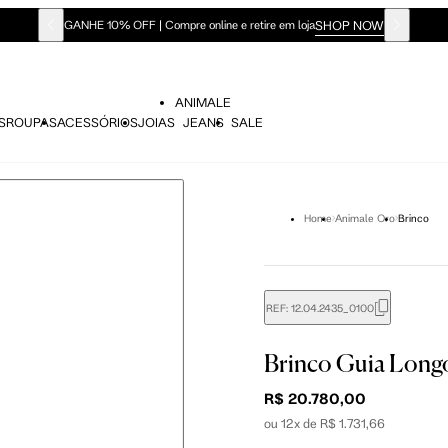
SHOP NOW
GANHE 10% OFF | Compre online e retire em loja
ANIMALE
S
ROUPAS
ACESSÓRIOS
JOIAS
JEANS
SALE
Home
Animale Oro
Brinco
REF:
12.04.2435_0100
Brinco Guia Long
R$ 20.780,00
ou 12x de R$ 1.731,66