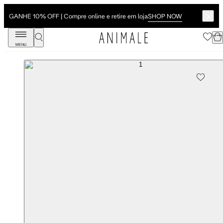
SHOP NOW
GANHE 10% OFF | Compre online e retire em loja
MENU