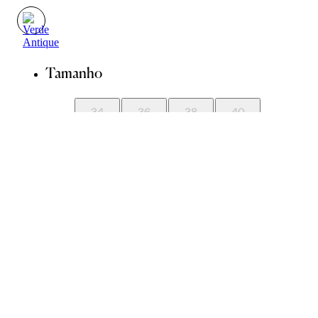
Tamanho
34
36
38
40
42
44
Guia de Medidas
Avise-me quando chegar
ADICIONAR À SACOLA
SALVAR NA WISHLIST