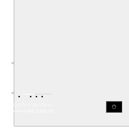
Calça De Couro Stretch Recortes
R$ 3.199,00
R$ 5.598,00