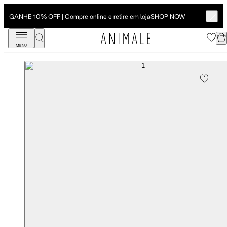
SHOP NOW
GANHE 10% OFF | Compre online e retire em loja
MENU