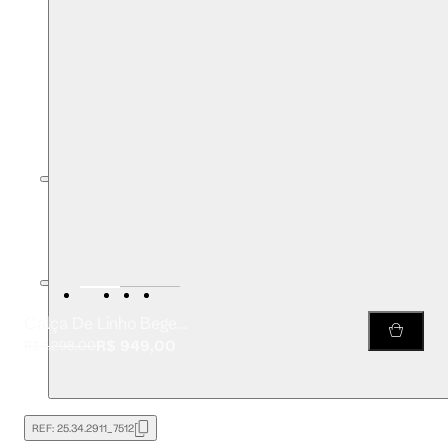
Calça De Linho Bege Listrada
R$ 949,00
R$ 1.298,00
REF:
25.34.2911_7512