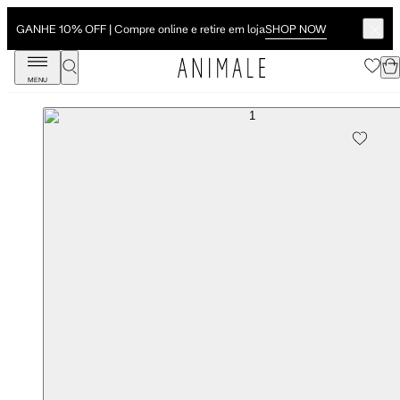
SHOP NOW
GANHE 10% OFF | Compre online e retire em loja
MENU