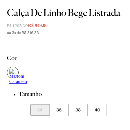
Calça De Linho Bege Listrada
R$ 949,00
R$ 1.298,00
ou 3x de R$ 316,33
Cor
Tamanho
34
36
38
40
42
44