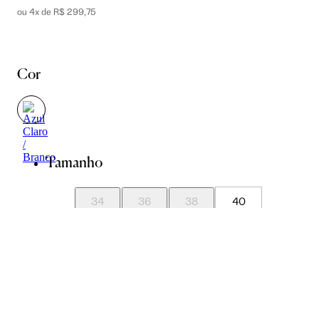
ou 4x de R$ 299,75
Cor
Tamanho
34
36
38
40
42
44
Guia de Medidas
Avise-me quando chegar