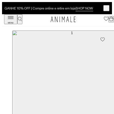
SHOP NOW
GANHE 10% OFF | Compre online e retire em loja
MENU