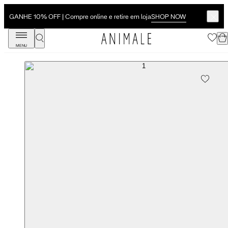
SHOP NOW
GANHE 10% OFF | Compre online e retire em loja
MENU