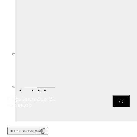
Calça Jeans Ziper Bolsinho
R$ 698,00
REF:
25.34.3274_1531