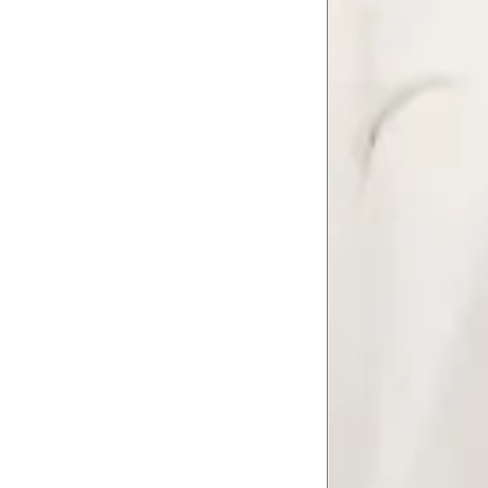
Como me medir?
Tire as medidas do seu corpo de acordo com 
Tórax
1
Contorne abaixo da axila e acima do
Busto
Contorne o busto passando pela altur
2
folgada.
Cintura
3
Contorne a cintura colocando a fita 
Cintura baixa