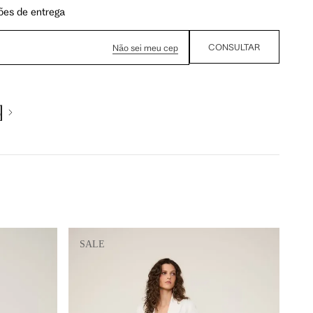
ões de entrega
93 cm
98 cm
CONSULTAR
Não sei meu cep
108 cm
113 cm
o
64.5 cm
67.5 cm
110 cm
112 cm
SALE
62 cm
62.5 cm