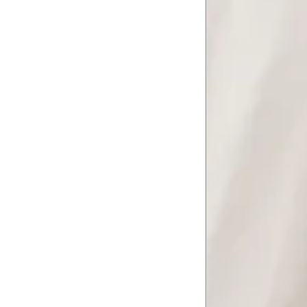
Contorne na linha do umbigo, apro
4
linha da cintura.
Quadril
5
Contorne a maior parte do quadril.
Coxa total
Contorne a parte mais larga da co
6
abaixo da virilha.
Comprimento da cintura até o c
Meça da parte mais fina da cintura a
7
corpo
Comprimento do braço
8
Meça do canto do ombro até a dobr