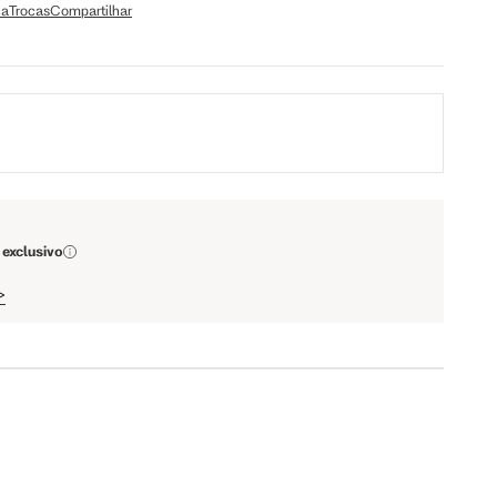
ça
Trocas
Compartilhar
a encontrar o seu tamanho.
Tam. 42
Tam. 44
 exclusivo
95 cm
100 cm
>
98 cm
103 cm
79 cm
84 cm