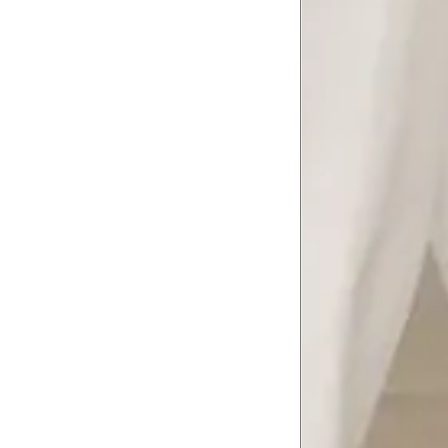
Troca ou devolução
Se ainda assim não servir, você pode devolver 
gratuitamente em até 15 dias.