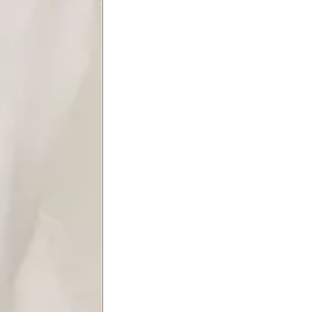
ximadamente 4 cm abaixo da
xa, aproximadamente 2cm
hão
té a planta do pé na frente do
a do punho.