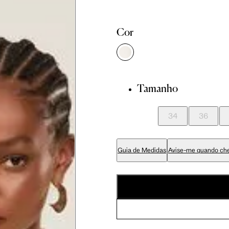
Cor
Tamanho
34
36
Guia de Medidas
Avise-me quando ch