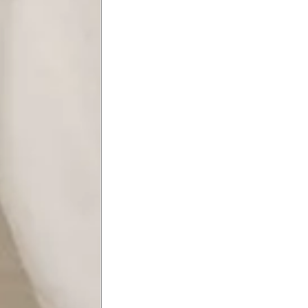
Precisa de ajuda?
Saber mais
o produto
Não encontrei meu tamanho. 
recomendação?