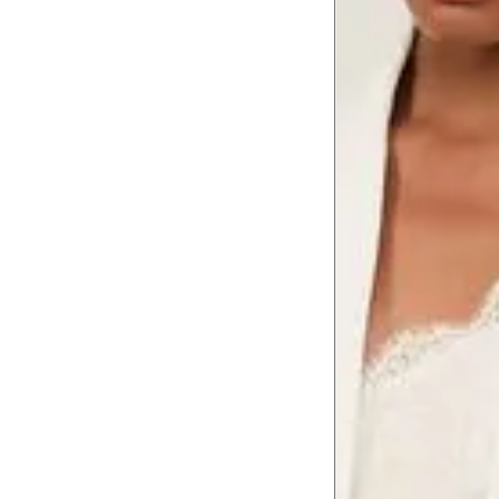
Tabela de medidas do corpo
As medidas mostradas são referentes às me
Medidas do
Tam. 34
Corpo
Tórax
76 cm
Busto
79 cm
Cintura
60 cm