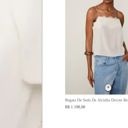
as instruções abaixo.
 busto.
a do seio. A fita deve estar
Regata De Seda De Alcinha Decote Re
R$ 1.198,00
na parte mais fina.