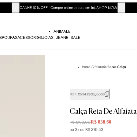
SHOP NOW
GANHE 10% OFF | Compre online e retire em loja
ANIMALE
S
ROUPAS
ACESSÓRIOS
JOIAS
JEANS
SALE
Home
Alfaiataria
Bazar
Calça
REF:
25.34.2833_0003
Calça Reta De Alfaiat
R$ 838,60
R$ 1.198,00
ou 3x de R$ 279,53