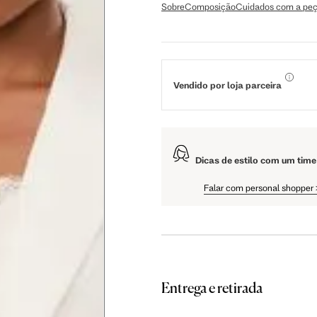
Sobre
Composição
Cuidados com a pe
didas do corpo, compare-as com as medidas do seu corpo par
Vendido por loja parceira
Tam. 36
Tam. 38
Tam. 40
Dicas de estilo com um time
81 cm
86 cm
90 cm
Falar com personal shopper
84 cm
89 cm
93 cm
65 cm
70 cm
74 cm
Entrega e retirada