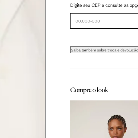
Digite seu CEP e consulte as opç
79 cm
84 cm
88 cm
94 cm
99 cm
103 cm
Saiba também sobre troca e devoluçã
56 cm
59 cm
61.5 cm
106 cm
108 cm
109 cm
Compre o look
60.5 cm
61 cm
61.5 cm