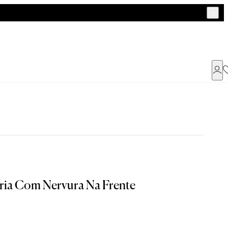
Já possui uma conta ?
Faça login ou cadastre-se
ENTRAR
aria Com Nervura Na Frente
Dados Pessoais