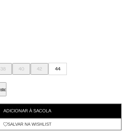
Meus Pedidos
Wishlist
38
40
42
44
egar
ADICIONAR À SACOLA
SALVAR NA WISHLIST