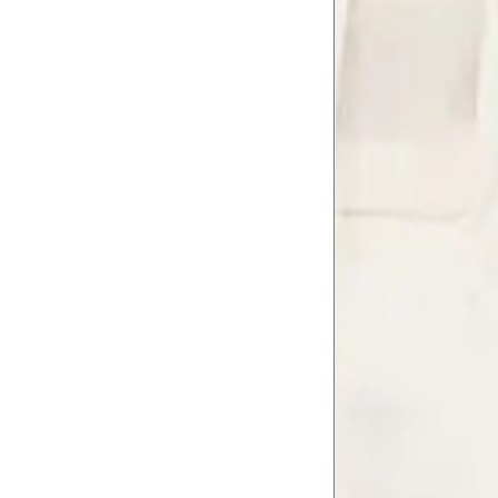
Cintura baixa
74 cm
Quadril
89 cm
Coxa total
53 cm
Comprimento
da cintura até
105 cm
o chão
Comprimento
60 cm
do braço