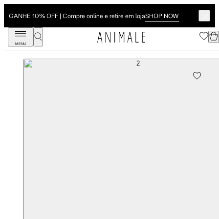
SHOP NOW
GANHE 10% OFF | Compre online e retire em loja
MENU