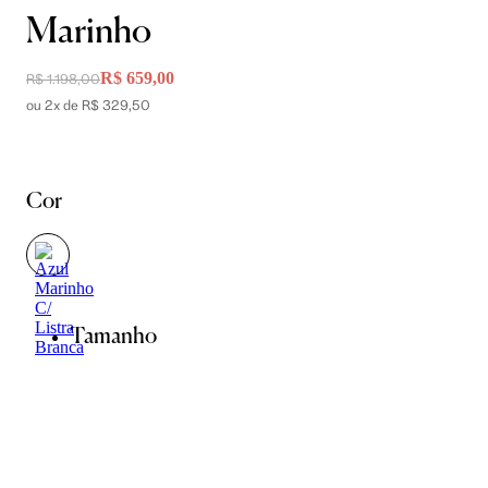
Marinho
R$ 659,00
R$ 1.198,00
ou 2x de R$ 329,50
Cor
Tamanho
PP
P
M
G
GG