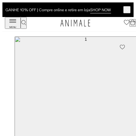
SHOP NOW
GANHE 10% OFF | Compre online e retire em loja
MENU