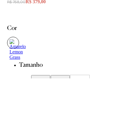
R$ 379,00
R$ 758,00
Cor
Tamanho
P
M
G
Guia de Medidas
Avise-me quando chegar
ADICIONAR À SACOLA