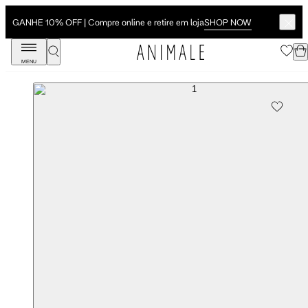
SHOP NOW
GANHE 10% OFF | Compre online e retire em loja
MENU