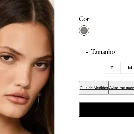
Cor
86 cm
89 cm
Tamanho
70 cm
P
M
84 cm
Guia de Medidas
Avise-me quan
99 cm
59 cm