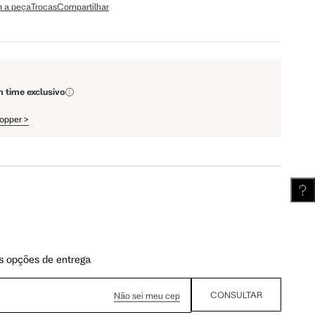
 a peça
Trocas
Compartilhar
110 cm
112 cm
61.75 cm
62.5 cm
m time exclusivo
hopper
>
s opções de entrega
CONSULTAR
Não sei meu cep