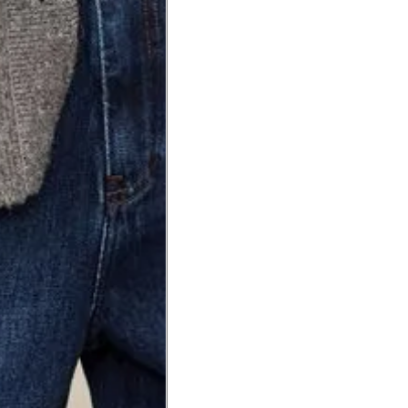
a do punho.
Precisa de ajuda?
Saber mais
o produto
Não encontrei meu tamanho. 
recomendação?