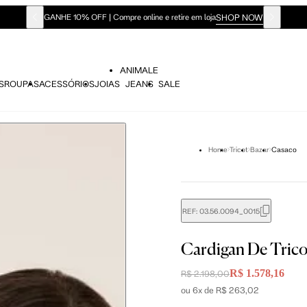
SHOP NOW
GANHE 10% OFF | Compre online e retire em loja
ANIMALE
S
ROUPAS
ACESSÓRIOS
JOIAS
JEANS
SALE
Home
Tricot
Bazar
Casaco
REF:
03.56.0094_0015
didas do corpo, compare-as com as medidas do seu corpo par
Cardigan De Tric
R$ 1.578,16
R$ 2.198,00
ou 6x de R$ 263,02
P