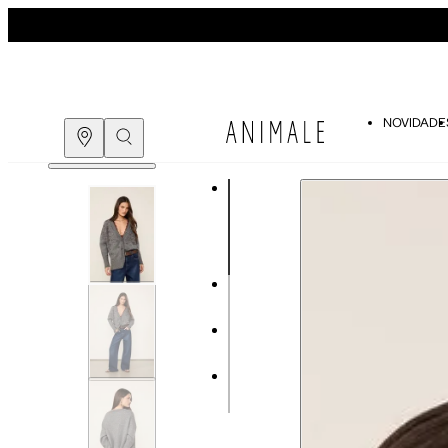
NOVIDADE
Guia de medidas
COMPRE PELO
WHATSAPP
ENCONTRE UMA LOJA
Tabela de medidas do corpo
As medidas mostradas são referentes às me
Medidas do Corpo