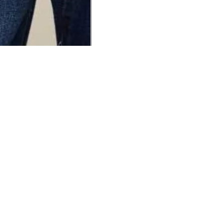
UCIONAL
MINHA CONTA
AJUD
o Animale
Minha Conta
Cuidad
ESG
Meus Pedidos
Entreg
intage
Devolver Pedido
Troca 
54
Wishlist
Formas
ores
Gift Card
Pergun
evendedor
 Conosco
rivacidade
a