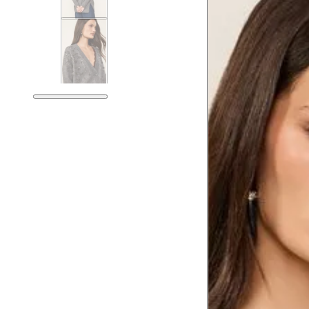
Tórax
Busto
Cintura
Cintura baixa
Quadril
Coxa total