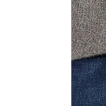
8
Meça do canto do ombro até a dobr
Troca ou devolução
Se ainda assim não servir, você pode devolver 
gratuitamente em até 15 dias.