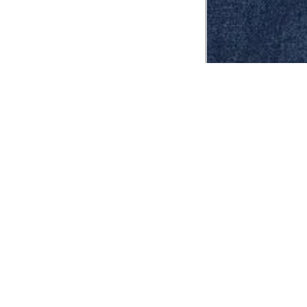
CADASTRE-SE EM NOSSA
NEWSLETTER
INSTIT
Aplicativ
Receba as novidades e fique por dentro de
serviços exclusivos!
Animale 
Animale V
Azzas 21
OK
Forneced
Seja um r
Animale
A Animale utiliza os dados preenchidos para
você utilizar as funcionalidades da nossa
Trabalhe
Loja. Saiba mais em:
Política de Privacidade.
Aviso de P
Ao concluir o cadastro, você permite o
Seguranç
tratamento de dados pessoais para finalidade