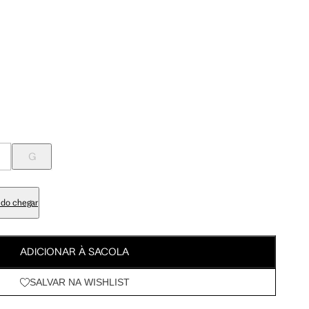
Meus Pedidos
92.5 cm
100 cm
Wishlist
95.5 cm
103 cm
76.5 cm
84 cm
G
90.5 cm
98 cm
do chegar
105.5 cm
113 cm
ADICIONAR À SACOLA
SALVAR NA WISHLIST
63 cm
67.5 cm