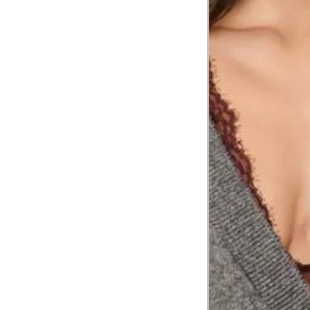
Comprimento da cintura até o chão
Comprimento do braço
Como me medir?
Tire as medidas do seu corpo de acordo com 