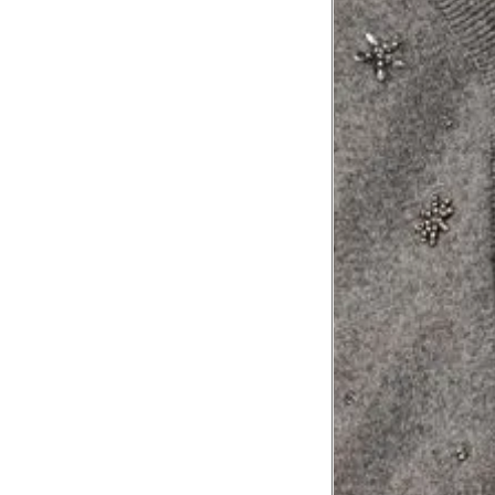
Tórax
1
Contorne abaixo da axila e acima do
Busto
Contorne o busto passando pela altur
2
folgada.
Cintura
3
Contorne a cintura colocando a fita 
Cintura baixa
Contorne na linha do umbigo, apro
4
linha da cintura.
Quadril
5
Contorne a maior parte do quadril.
Coxa total
Contorne a parte mais larga da co
6
abaixo da virilha.
Comprimento da cintura até o c
Meça da parte mais fina da cintura a
7
corpo
Comprimento do braço