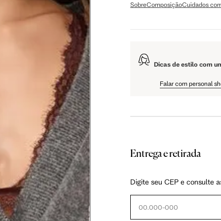
Sobre
Composição
Cuidados com
108.5 cm
61 cm
Dicas de estilo com u
Falar com personal s
Entrega e retirada
as instruções abaixo.
Digite seu CEP e consulte a