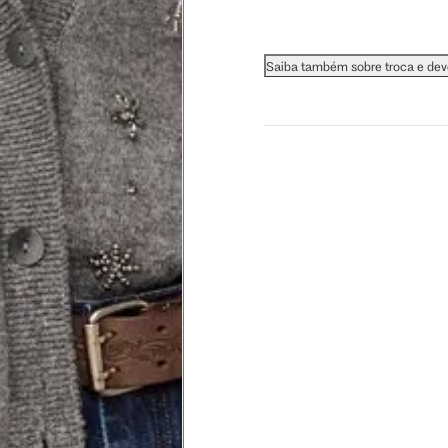
 busto.
Saiba também sobre troca e de
a do seio. A fita deve estar
na parte mais fina.
ximadamente 4 cm abaixo da
xa, aproximadamente 2cm
hão
té a planta do pé na frente do