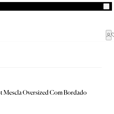
Já possui uma conta ?
Faça login ou cadastre-se
ENTRAR
a encontrar o seu tamanho.
ot Mescla Oversized Com Bordado
Dados Pessoais
M
G