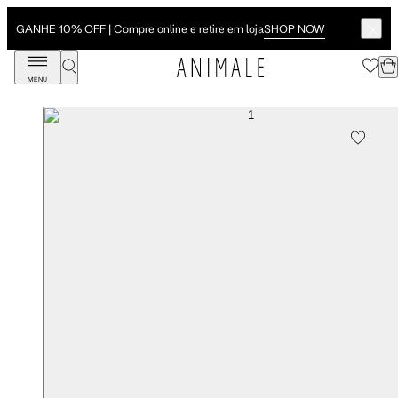
SHOP NOW
GANHE 10% OFF | Compre online e retire em loja
MENU