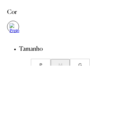
Cor
Tamanho
P
M
G
Avise-me quando chegar
ADICIONAR À SACOLA
SALVAR NA WISHLIST