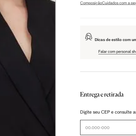
Composição
Cuidados com a pe
106 cm
108 cm
109 cm
Dicas de estilo com u
60.5 cm
61 cm
61.5 cm
Falar com personal s
Entrega e retirada
as instruções abaixo.
Digite seu CEP e consulte a