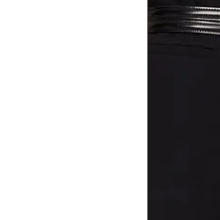
Tórax
1
Contorne abaixo da axila e acima do
Busto
Contorne o busto passando pela altur
2
folgada.
Cintura
3
Contorne a cintura colocando a fita 
Cintura baixa
Contorne na linha do umbigo, apro
4
linha da cintura.
Quadril
5
Contorne a maior parte do quadril.
Coxa total
Contorne a parte mais larga da co
6
abaixo da virilha.
Comprimento da cintura até o c
Meça da parte mais fina da cintura a
7