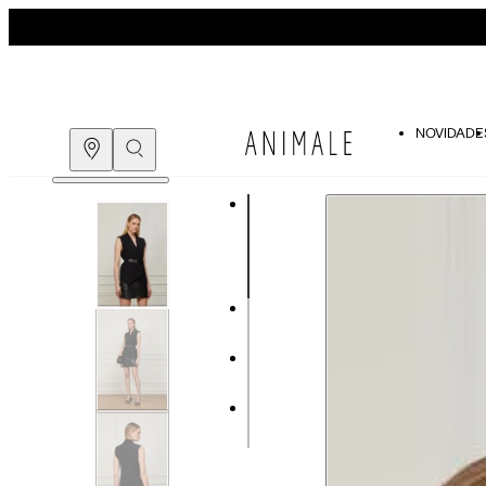
NOVIDADE
Guia de medidas
COMPRE PELO
WHATSAPP
ENCONTRE UMA LOJA
Tabela de medidas do corpo
As medidas mostradas são referentes às me
Medidas do
Tam. 34
Corpo