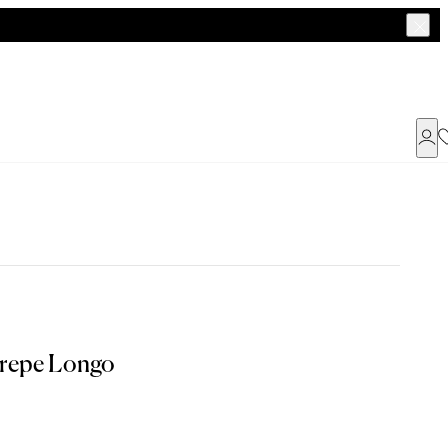
Já possui uma conta ?
Faça login ou cadastre-se
ENTRAR
a encontrar o seu tamanho.
Crepe Longo
Dados Pessoais
Tam. 42
Tam. 44