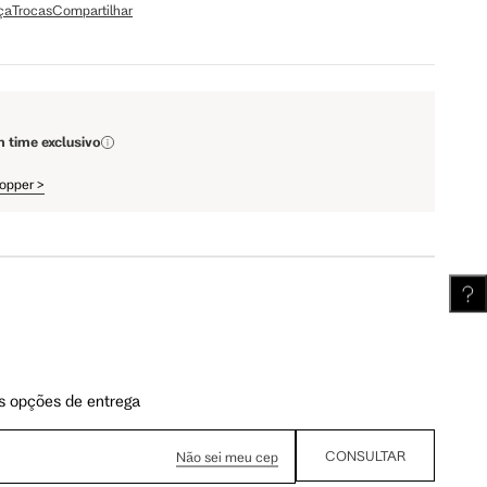
ça
Trocas
Compartilhar
110 cm
112 cm
m time exclusivo
62 cm
62.5 cm
hopper
>
s opções de entrega
CONSULTAR
Não sei meu cep