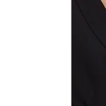
Comprimento
da cintura até
105 cm
o chão
Comprimento
60 cm
do braço
Como me medir?
Tire as medidas do seu corpo de acordo com 