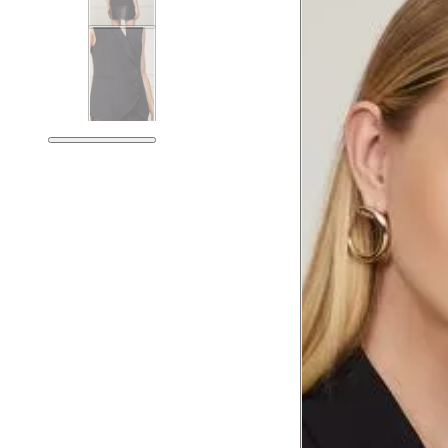
Tórax
76 cm
Busto
79 cm
Cintura
60 cm
Cintura baixa
74 cm
Quadril
89 cm
Coxa total
53 cm