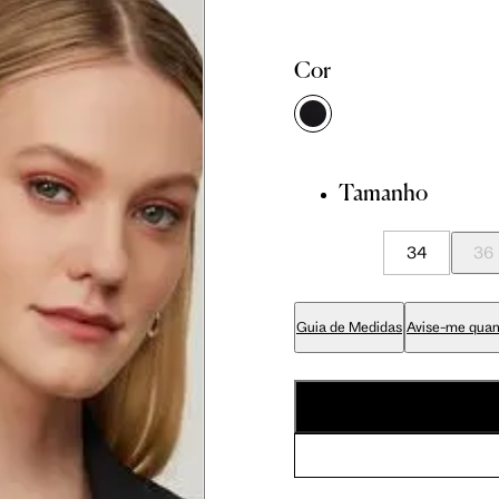
81 cm
86 cm
90 cm
Cor
84 cm
89 cm
93 cm
Tamanho
65 cm
70 cm
74 cm
34
36
79 cm
84 cm
88 cm
Guia de Medidas
Avise-me quan
94 cm
99 cm
103 cm
56 cm
59 cm
61.5 cm