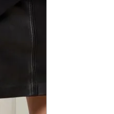
a do punho.
Precisa de ajuda?
Saber mais
o produto
Não encontrei meu tamanho. 
recomendação?