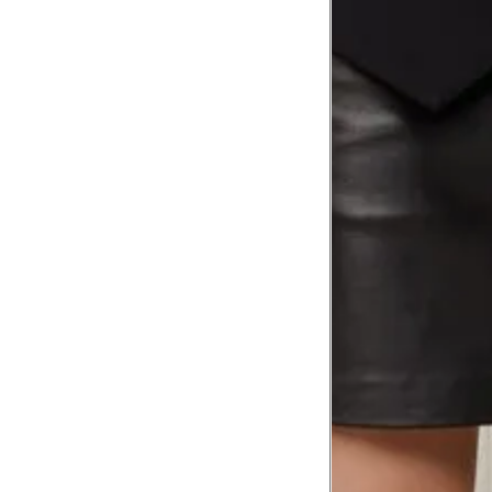
corpo
Comprimento do braço
8
Meça do canto do ombro até a dobr
Troca ou devolução
Se ainda assim não servir, você pode devolver 
gratuitamente em até 15 dias.