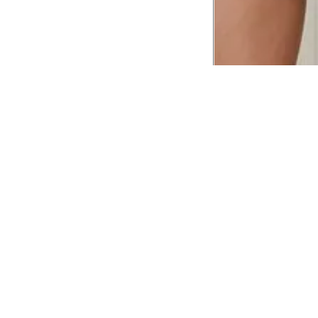
CADASTRE-SE EM NOSSA
NEWSLETTER
INSTIT
Aplicativ
Receba as novidades e fique por dentro de
serviços exclusivos!
Animale 
Animale V
Azzas 21
OK
Forneced
Seja um r
Animale
A Animale utiliza os dados preenchidos para
você utilizar as funcionalidades da nossa
Trabalhe
Loja. Saiba mais em:
Política de Privacidade.
Aviso de P
Ao concluir o cadastro, você permite o
Seguranç
tratamento de dados pessoais para finalidade