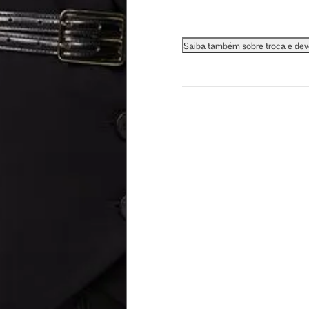
Saiba também sobre troca e de
 busto.
a do seio. A fita deve estar
na parte mais fina.
ximadamente 4 cm abaixo da
xa, aproximadamente 2cm
hão
té a planta do pé na frente do