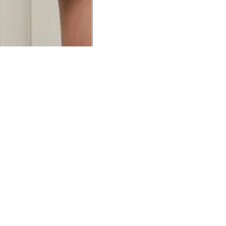
UCIONAL
MINHA CONTA
AJUD
o Animale
Minha Conta
Cuidad
ESG
Meus Pedidos
Entreg
intage
Devolver Pedido
Troca 
54
Wishlist
Formas
ores
Gift Card
Pergun
evendedor
 Conosco
rivacidade
a