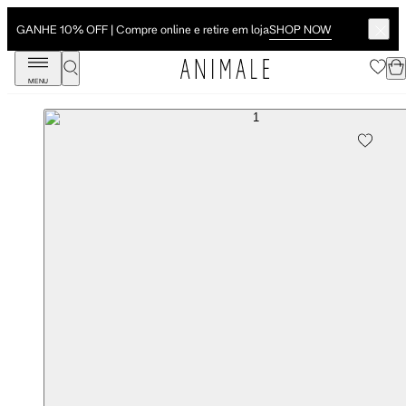
SHOP NOW
GANHE 10% OFF | Compre online e retire em loja
MENU