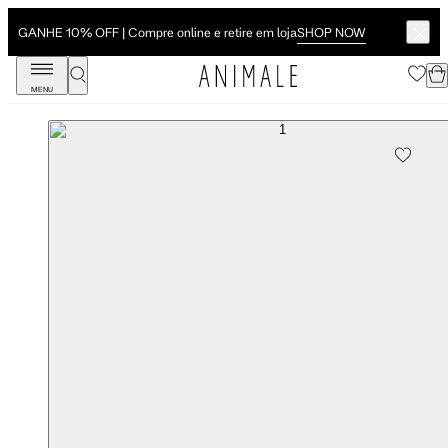
SHOP NOW
GANHE 10% OFF | Compre online e retire em loja
MENU