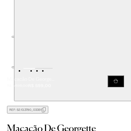
Macacão De Georgette Pesado Pala Com Cinto
R$ 599,00
R$ 1.498,00
REF:
52.13.3790_03351
Macacão De Georgette