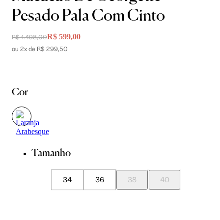
Pesado Pala Com Cinto
R$ 599,00
R$ 1.498,00
ou 2x de R$ 299,50
Cor
Tamanho
34
36
38
40
42
44