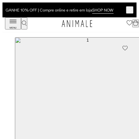
SHOP NOW
GANHE 10% OFF | Compre online e retire em loja
MENU