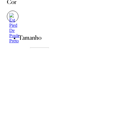
Cor
Tamanho
U
ADICIONAR À SACOLA
SALVAR NA WISHLIST
Sobre
Composição
Cuidados com a peça
Trocas
Compartilhar