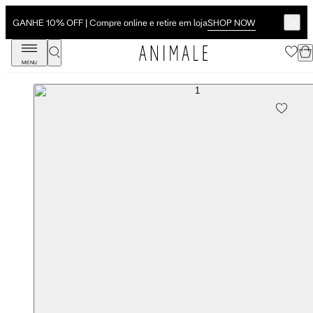
SHOP NOW
GANHE 10% OFF | Compre online e retire em loja
MENU