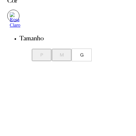
Cor
Tamanho
P
M
G
Guia de Medidas
Avise-me quando chegar
ADICIONAR À SACOLA
SALVAR NA WISHLIST
Sobre
Composição
Cuidados com a peça
Trocas
Compartilhar