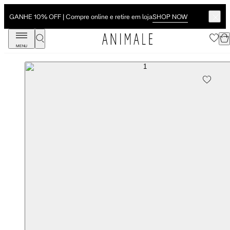
SHOP NOW
GANHE 10% OFF | Compre online e retire em loja
MENU