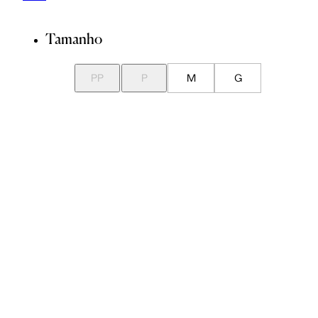
Tamanho
PP
P
M
G
GG
Guia de Medidas
Avise-me quando chegar
ADICIONAR À SACOLA
SALVAR NA WISHLIST
Sobre
Composição
Cuidados com a peça
Trocas
Compartilhar