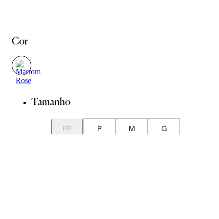
Cor
Tamanho
PP
P
M
G
GG
Guia de Medidas
Avise-me quando chegar