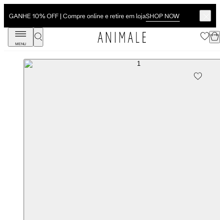
SHOP NOW
GANHE 10% OFF | Compre online e retire em loja
MENU