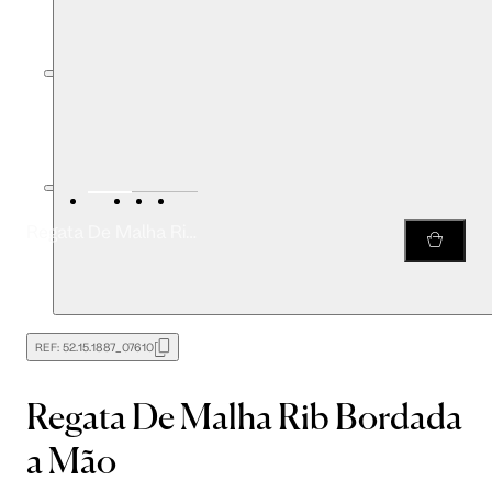
Regata De Malha Rib Bordada a Mão
REF:
52.15.1887_07610
Regata De Malha Rib Bordada
a Mão